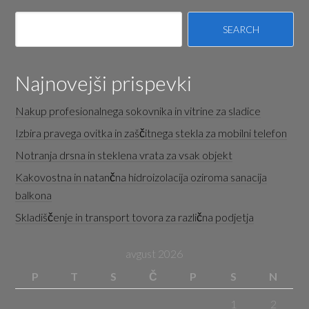
Najnovejši prispevki
Nakup profesionalnega sokovnika in vitrine za sladice
Izbira pravega ovitka in zaščitnega stekla za mobilni telefon
Notranja drsna in steklena vrata za vsak objekt
Kakovostna in natančna hidroizolacija oziroma sanacija
balkona
Skladiščenje in transport tovora za različna podjetja
avgust 2026
P
T
S
Č
P
S
N
1
2