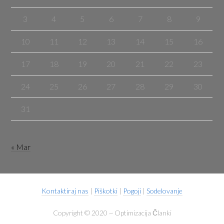
3
4
5
6
7
8
9
10
11
12
13
14
15
16
17
18
19
20
21
22
23
24
25
26
27
28
29
30
31
« Mar
Kontaktiraj nas
|
Piškotki
|
Pogoji
|
Sodelovanje
Copyright © 2020 ~ Optimizacija Članki