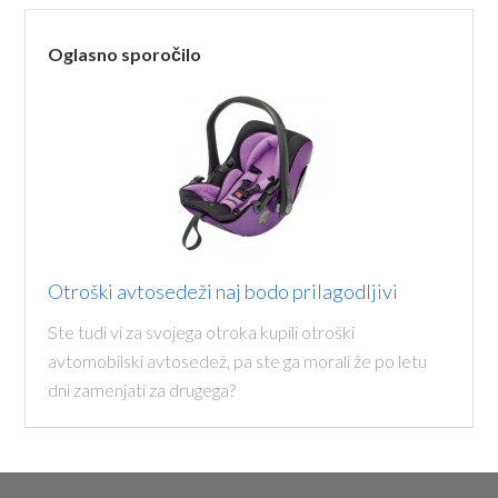
Oglasno sporočilo
Otroški avtosedeži naj bodo prilagodljivi
Ste tudi vi za svojega otroka kupili otroški
avtomobilski avtosedež, pa ste ga morali že po letu
dni zamenjati za drugega?