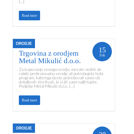
[…]
Read more
ORODJE
15
Trgovina z orodjem
Feb
Metal Mikulić d.o.o.
Za kupovanje novega orodja, morate vedeti ali
rabite profesionalno orodje ali potrebujete hobi
program, katerega boste potrebovali samo ob
določenih storitvah, ki si jih sami načrtujete.
Podjetje Metal Mikulić d.o.o. […]
Read more
ORODJE