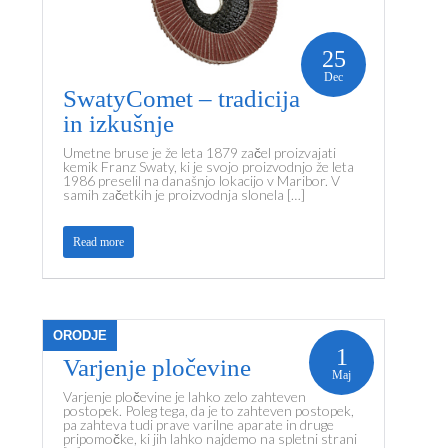
25
Dec
SwatyComet – tradicija
in izkušnje
Umetne bruse je že leta 1879 začel proizvajati
kemik Franz Swaty, ki je svojo proizvodnjo že leta
1986 preselil na današnjo lokacijo v Maribor. V
samih začetkih je proizvodnja slonela […]
Read more
ORODJE
1
Varjenje pločevine
Maj
Varjenje pločevine je lahko zelo zahteven
postopek. Poleg tega, da je to zahteven postopek,
pa zahteva tudi prave varilne aparate in druge
pripomočke, ki jih lahko najdemo na spletni strani