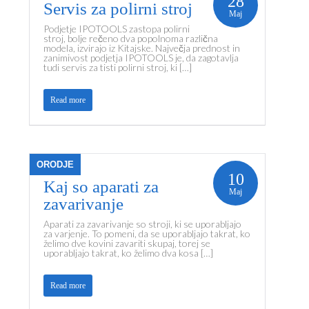
28
Servis za polirni stroj
Maj
Podjetje IPOTOOLS zastopa polirni
stroj, bolje rečeno dva popolnoma različna
modela, izvirajo iz Kitajske. Največja prednost in
zanimivost podjetja IPOTOOLS je, da zagotavlja
tudi servis za tisti polirni stroj, ki […]
Read more
ORODJE
10
Kaj so aparati za
Maj
zavarivanje
Aparati za zavarivanje so stroji, ki se uporabljajo
za varjenje. To pomeni, da se uporabljajo takrat, ko
želimo dve kovini zavariti skupaj, torej se
uporabljajo takrat, ko želimo dva kosa […]
Read more