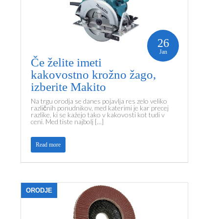
26
Jan
Če želite imeti
kakovostno krožno žago,
izberite Makito
Na trgu orodja se danes pojavlja res zelo veliko
različnih ponudnikov, med katerimi je kar precej
razlike, ki se kažejo tako v kakovosti kot tudi v
ceni. Med tiste najbolj […]
Read more
ORODJE