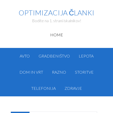
OPTIMIZACIJA ČLANKI
Bodite na 1. strani iskalnikov!
HOME
AVTO
GRADBENIŠTVO
LEPOTA
DOM IN VRT
RAZNO
STORITVE
TELEFONIJA
ZDRAVJE