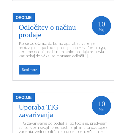
ORODJE
10
Odločitev o načinu
Maj
prodaje
Ko se odločimo, da bomo aparat za varenje
proizvajalca Ipo tools prodajali na Hrvaškem trgu,
ker smo ocenili, da bi nam lahko prodaja prinesla
kar nekaj dobička, se moramo odločiti, […]
Read more
ORODJE
10
Uporaba TIG
Maj
zavarivanja
TIG zavarivanje od podjetja Ipo tools je, predvsem
zaradi vseh svojih prednosti, ki jih ima ta postopek
varjenja, vedno bolj široko uporabljen. Včasih je