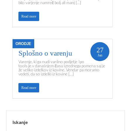
bilo varjenje namreč bolj ali manj […]
Read more
ORODJE
27
Splošno o varenju
Jan
Varenje, ki ga nudi varilno podjetje Ipo
tools je v današnjem času izrednega pomena saj je
že veliko izdelkov iz kovine. Vendar pa moramo
vedeti, da so izdelki iz kovine […]
Read more
Iskanje