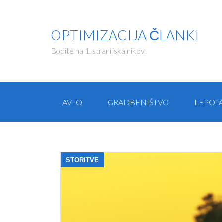
OPTIMIZACIJA ČLANKI
Bodite na 1. strani iskalnikov!
AVTO
GRADBENIŠTVO
LEPOT
STORITVE