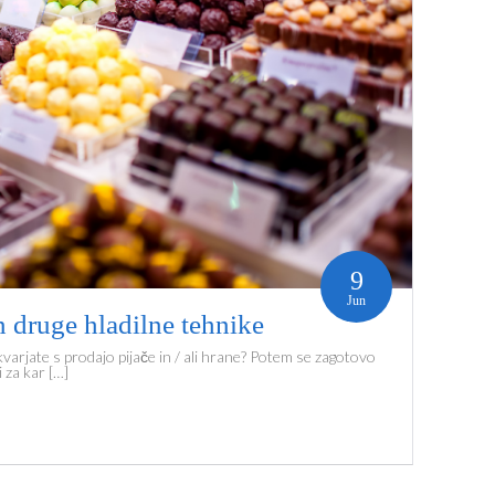
9
Jun
n druge hladilne tehnike
 ukvarjate s prodajo pijače in / ali hrane? Potem se zagotovo
 za kar […]