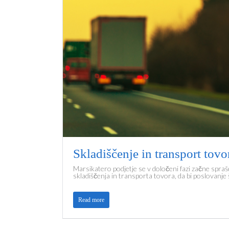
Skladiščenje in transport tovo
Marsikatero podjetje se v določeni fazi začne spraš
skladiščenja in transporta tovora, da bi poslovanje 
Read more