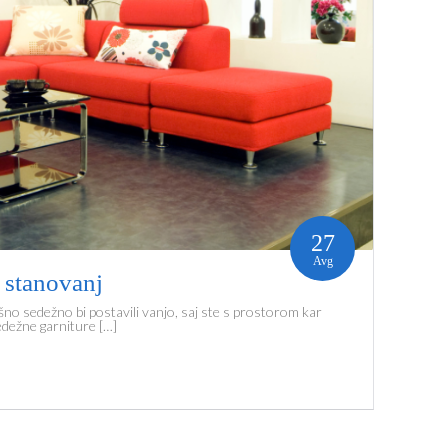
27
Avg
e stanovanj
no sedežno bi postavili vanjo, saj ste s prostorom kar
sedežne garniture […]