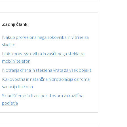
Zadnji članki
Nakup profesionalnega sokovnika in vitrine za
sladice
Izbira pravega ovitka in zaščitnega stekla za
mobilni telefon
Notranja drsna in steklena vrata za vsak objekt
Kakovostna in natančna hidroizolacija oziroma
sanacija balkona
Skladiščenje in transport tovora za različna
podjetja