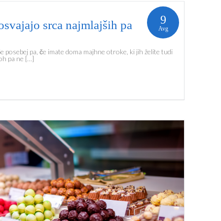
9
 osvajajo srca najmlajših pa
Avg
Še posebej pa, če imate doma majhne otroke, ki jih želite tudi
oh pa ne […]