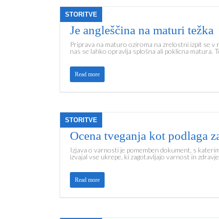
STORITVE
Je angleščina na maturi težka
Priprava na maturo oziroma na zrelostni izpit se v r
nas se lahko opravlja splošna ali poklicna matura. T
Read more
STORITVE
Ocena tveganja kot podlaga z
Izjava o varnosti je pomemben dokument, s katerim 
izvajal vse ukrepe, ki zagotavljajo varnost in zdravje 
Read more