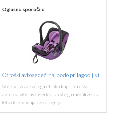
Oglasno sporočilo
Otroški avtosedeži naj bodo prilagodljivi
Ste tudi vi za svojega otroka kupili otroški
avtomobilski avtosedež, pa ste ga morali že po
letu dni zamenjati za drugega?