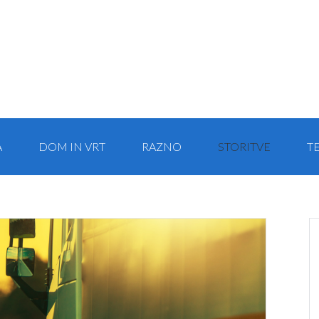
A
DOM IN VRT
RAZNO
STORITVE
T