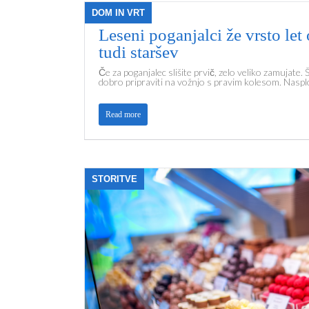
DOM IN VRT
Leseni poganjalci že vrsto let
tudi staršev
Če za poganjalec slišite prvič, zelo veliko zamujate. 
dobro pripraviti na vožnjo s pravim kolesom. Naspl
Read more
STORITVE