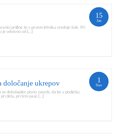
15
Jan
esnici prične že v prvem letniku srednje šole. Pri
o je odvisno od […]
1
a določanje ukrepov
Nov
se delodajalec pisno zaveže, da bo v podjetju
pri delu, pri tem pa je […]