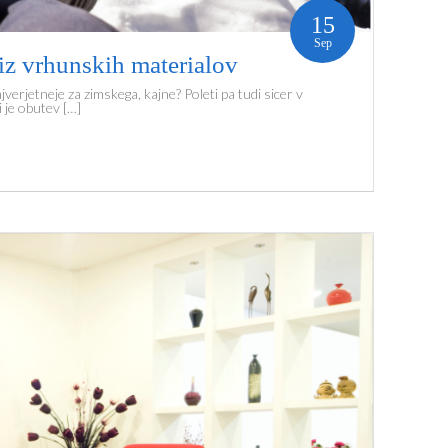
15
Sep
 iz vrhunskih materialov
jverjetneje za zimskega, kajne? Poleti pa tudi sicer v
i je obutev […]