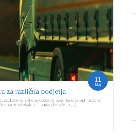
11
Maj
ra za različna podjetja
evati, kako bi lahko še dodatno poskrbelo za optimizacijo
še naprej potekalo kar najbolj tekoče in […]