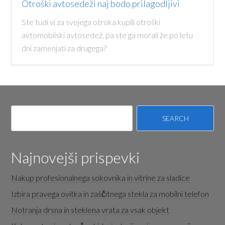
Otroški avtosedeži naj bodo prilagodljivi
Ste tudi vi za svojega otroka kupili otroški
avtomobilski avtosedež, pa ste ga morali že po letu
dni zamenjati za drugega?
Najnovejši prispevki
Nakup profesionalnega sokovnika in vitrine za sladice
Izbira pravega ovitka in zaščitnega stekla za mobilni telefon
Notranja drsna in steklena vrata za vsak objekt