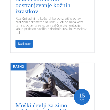
odstranjevanje kožnih
izrastkov
Različni vplivi na kožo lahko povzročijo pojav
različnih sprememb na koži. Z leti se naša koža
tanjša, pojavijo se gube, različne pigmentacije,
lahko pride do različnih drobnih lusk in izrastkov
[…]
Read more
RAZNO
15
Sep
Moški čevlji za zimo