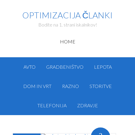
OPTIMIZACIJA ČLANKI
Bodite na 1. strani iskalnikov!
HOME
AVTO
GRADBENIŠTVO
LEPOTA
DOM IN VRT
RAZNO
STORITVE
TELEFONIJA
ZDRAVJE