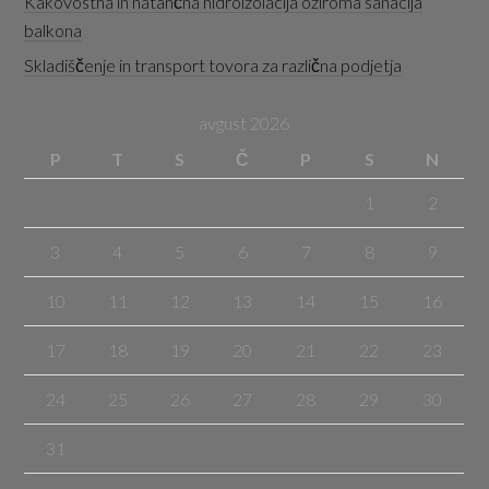
Kakovostna in natančna hidroizolacija oziroma sanacija
balkona
Skladiščenje in transport tovora za različna podjetja
avgust 2026
P
T
S
Č
P
S
N
1
2
3
4
5
6
7
8
9
10
11
12
13
14
15
16
17
18
19
20
21
22
23
24
25
26
27
28
29
30
31