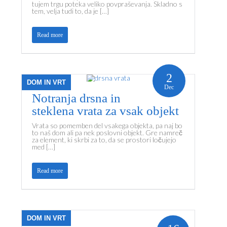
tujem trgu poteka veliko povpraševanja. Skladno s
tem, velja tudi to, da je […]
Read more
2
DOM IN VRT
Dec
Notranja drsna in
steklena vrata za vsak objekt
Vrata so pomemben del vsakega objekta, pa naj bo
to naš dom ali pa nek poslovni objekt. Gre namreč
za element, ki skrbi za to, da se prostori ločujejo
med […]
Read more
DOM IN VRT