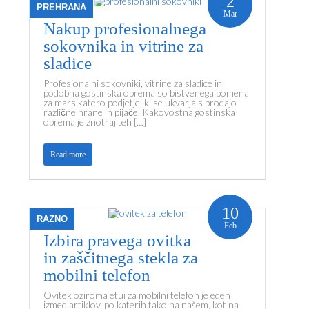
2
PREHRANA
Mar
Nakup profesionalnega
sokovnika in vitrine za
sladice
Profesionalni sokovniki, vitrine za sladice in
podobna gostinska oprema so bistvenega pomena
za marsikatero podjetje, ki se ukvarja s prodajo
različne hrane in pijače. Kakovostna gostinska
oprema je znotraj teh […]
Read more
10
RAZNO
Feb
Izbira pravega ovitka
in zaščitnega stekla za
mobilni telefon
Ovitek oziroma etui za mobilni telefon je eden
izmed artiklov, po katerih tako na našem, kot na