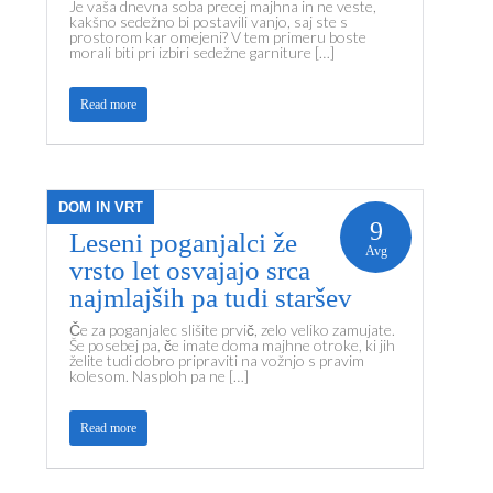
Je vaša dnevna soba precej majhna in ne veste,
kakšno sedežno bi postavili vanjo, saj ste s
prostorom kar omejeni? V tem primeru boste
morali biti pri izbiri sedežne garniture […]
Read more
DOM IN VRT
9
Leseni poganjalci že
Avg
vrsto let osvajajo srca
najmlajših pa tudi staršev
Če za poganjalec slišite prvič, zelo veliko zamujate.
Še posebej pa, če imate doma majhne otroke, ki jih
želite tudi dobro pripraviti na vožnjo s pravim
kolesom. Nasploh pa ne […]
Read more