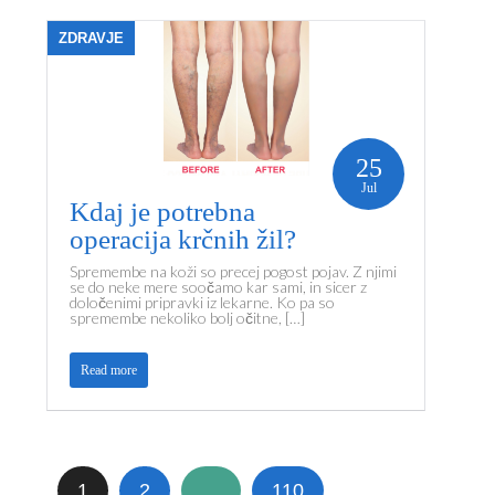
ZDRAVJE
25
Jul
Kdaj je potrebna
operacija krčnih žil?
Spremembe na koži so precej pogost pojav. Z njimi
se do neke mere soočamo kar sami, in sicer z
določenimi pripravki iz lekarne. Ko pa so
spremembe nekoliko bolj očitne, […]
Read more
1
2
…
110