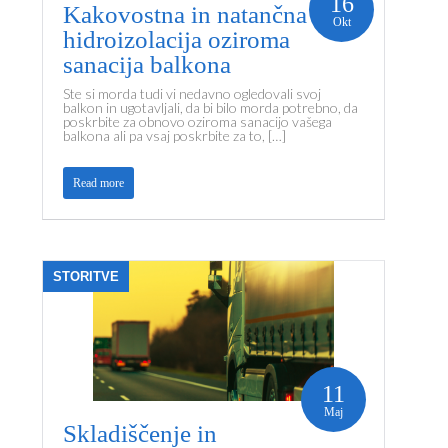
16
Kakovostna in natančna
Okt
hidroizolacija oziroma
sanacija balkona
Ste si morda tudi vi nedavno ogledovali svoj
balkon in ugotavljali, da bi bilo morda potrebno, da
poskrbite za obnovo oziroma sanacijo vašega
balkona ali pa vsaj poskrbite za to, […]
Read more
STORITVE
11
Maj
Skladiščenje in