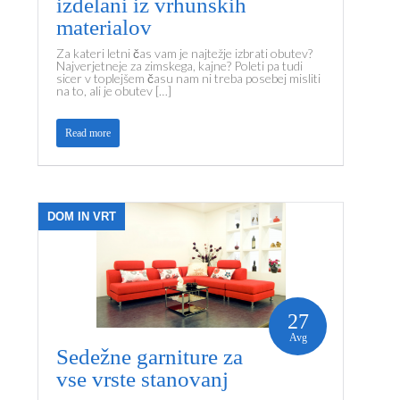
izdelani iz vrhunskih
materialov
Za kateri letni čas vam je najtežje izbrati obutev?
Najverjetneje za zimskega, kajne? Poleti pa tudi
sicer v toplejšem času nam ni treba posebej misliti
na to, ali je obutev […]
Read more
DOM IN VRT
27
Avg
Sedežne garniture za
vse vrste stanovanj